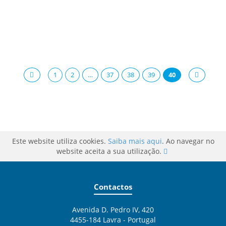
1
2
…
37
38
39
40
Este website utiliza cookies.
Saiba mais aqui
. Ao navegar no
website aceita a sua utilização.
Contactos
Avenida D. Pedro IV, 420
4455-184 Lavra - Portugal