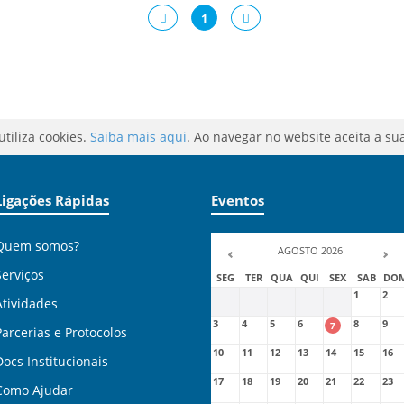
1
utiliza cookies.
Saiba mais aqui
. Ao navegar no website aceita a sua
Ligações Rápidas
Eventos
Quem somos?
AGOSTO 2026
Serviços
SEG
TER
QUA
QUI
SEX
SAB
DO
1
2
Atividades
3
4
5
6
8
9
7
Parcerias e Protocolos
10
11
12
13
14
15
16
Docs Institucionais
17
18
19
20
21
22
23
Como Ajudar