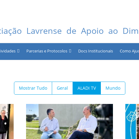
ciação Lavrense de Apoio ao Dimi
tividades
Parcerias e Protocolos
Docs Institucionais
Como Aju
Mostrar Tudo
Geral
ALADI TV
Mundo