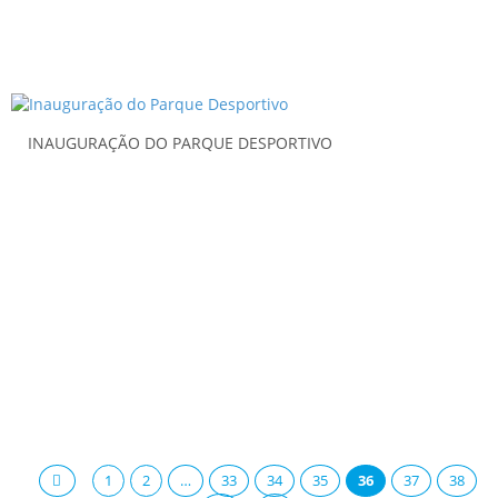
INAUGURAÇÃO DO PARQUE DESPORTIVO
1
2
…
33
34
35
36
37
38